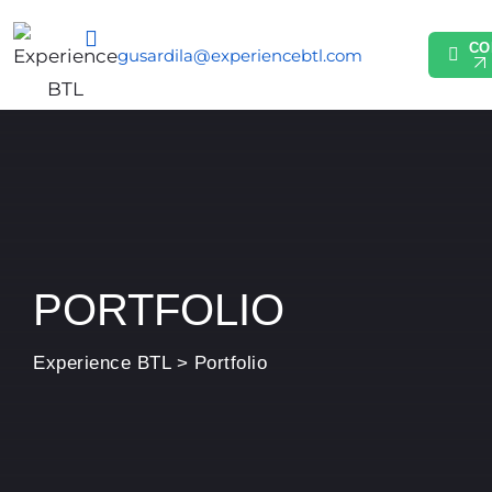
CO
gusardila@experiencebtl.com
PORTFOLIO
Experience BTL
>
Portfolio